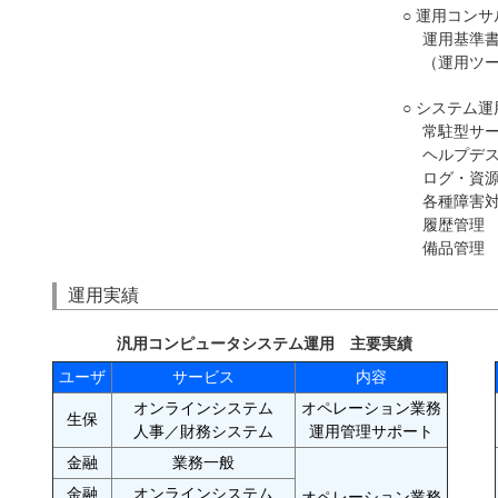
○ 運用コン
運用基準
（運用ツ
○ システム
常駐型サ
ヘルプデ
ログ・資
各種障害
履歴管理
備品管理
運用実績
汎用コンピュータシステム運用 主要実績
ユーザ
サービス
内容
オンラインシステム
オペレーション業務
生保
人事／財務システム
運用管理サポート
金融
業務一般
金融
オンラインシステム
オペレーション業務